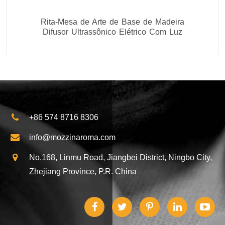
Rita-Mesa de Arte de Base de Madeira
Difusor Ultrassônico Elétrico Com Luz
+86 574 8716 8306
info@mozzinaroma.com
No.168, Linmu Road, Jiangbei District, Ningbo City,
Zhejiang Province, P.R. China